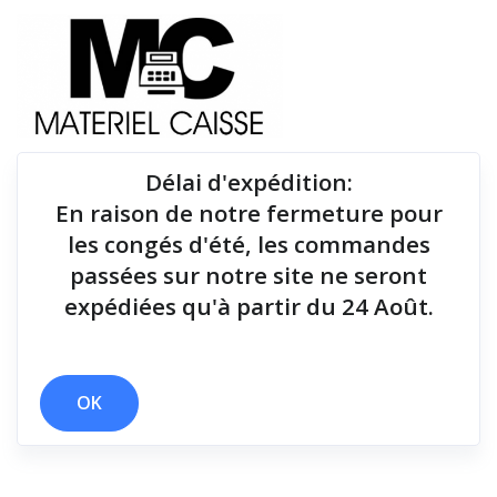
Délai d'expédition
:
En raison de notre fermeture pour
Du matériel de qualité pour équiper votre point de
les congés d'été, les commandes
vente !
passées sur notre site ne seront
expédiées qu'à partir du 24 Août.
Tiroirs-caisse
x Linux
x 14 h
x Tiroirs-caisse
OK
Filtrer par