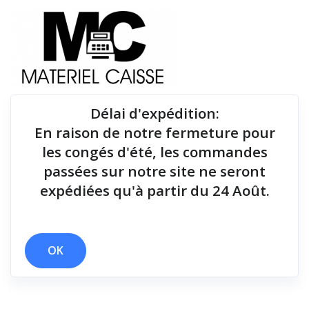
Délai d'expédition
:
En raison de notre fermeture pour
Du matériel de qualité pour équiper votre point de
les congés d'été, les commandes
vente !
passées sur notre site ne seront
expédiées qu'à partir du 24 Août.
Tiroirs-caisse
x Linux
x WiFi
x Tiroirs-caisse
OK
Filtrer par