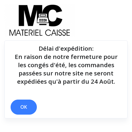
Délai d'expédition
:
En raison de notre fermeture pour
Du matériel de qualité pour équiper votre point de
les congés d'été, les commandes
vente !
passées sur notre site ne seront
expédiées qu'à partir du 24 Août.
Tiroirs-caisse
x USB
x Manuel
x Tiroirs-caisse
OK
Filtrer par