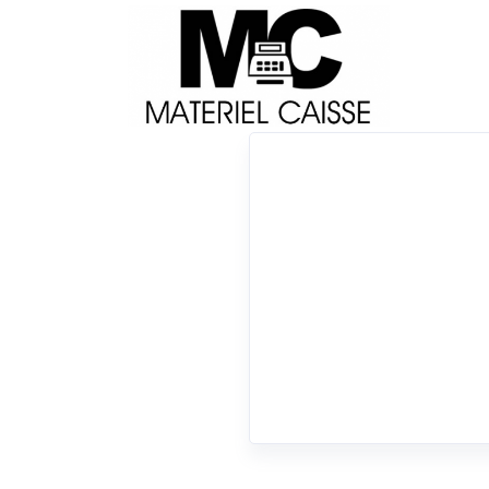
Livraison
Français
Impri
Du matériel de qualité pour équiper votre 
Tiroirs-caisse
x oui
x 350 g
x Tiroirs-caisse
0 résultats