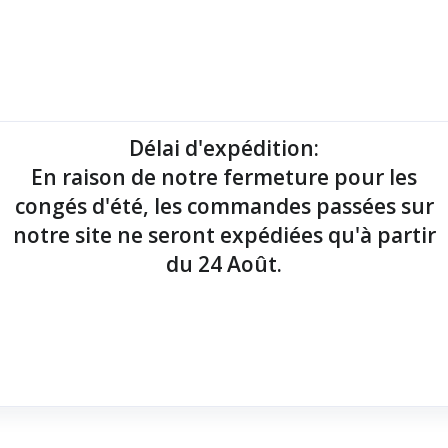
mantes tickets
Imprimantes étiquettes
Lecteurs codes-barres
Délai d'expédition
:
En raison de notre fermeture pour les
point de vente !
congés d'été, les commandes passées sur
notre site ne seront expédiées qu'à partir
du 24 Août.