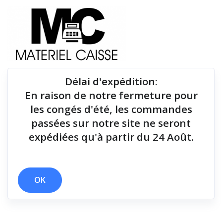
Délai d'expédition
:
En raison de notre fermeture pour
Du matériel de qualité pour équiper votre point de
les congés d'été, les commandes
vente !
passées sur notre site ne seront
expédiées qu'à partir du 24 Août.
x oui
x 125 g
x 12 mois
x 36 mois (hors batterie)
x 127 mm/sec
x Drivers et manuel
x 250 mm/sec
OK
Filtrer par
0 résultats