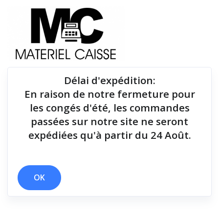
Délai d'expédition
:
En raison de notre fermeture pour
Du matériel de qualité pour équiper votre point de
les congés d'été, les commandes
vente !
passées sur notre site ne seront
expédiées qu'à partir du 24 Août.
Tiroirs-caisse
x 2 polices
x Tiroirs-caisse
OK
Filtrer par