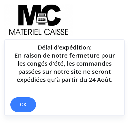
Délai d'expédition
:
En raison de notre fermeture pour
Du matériel de qualité pour équiper votre point de
les congés d'été, les commandes
vente !
passées sur notre site ne seront
expédiées qu'à partir du 24 Août.
Tiroirs-caisse
x WiFi
x 36 mois
x Tiroirs-caisse
OK
Filtrer par