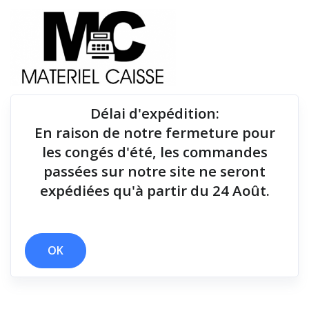
Délai d'expédition
:
En raison de notre fermeture pour
Du matériel de qualité pour équiper votre point de
les congés d'été, les commandes
vente !
passées sur notre site ne seront
expédiées qu'à partir du 24 Août.
Tiroirs-caisse
x 10 millions de lignes
x oui
x Tiroirs-caisse
OK
Filtrer par