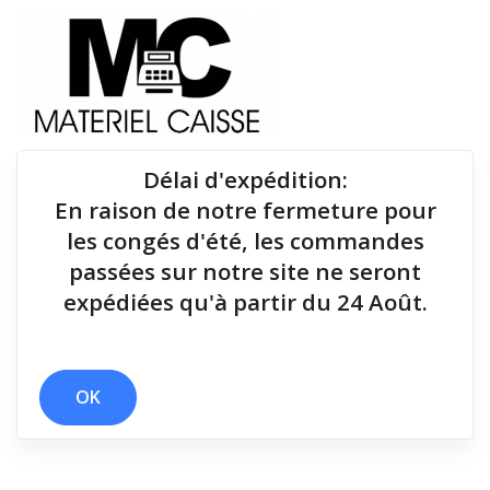
Délai d'expédition
:
En raison de notre fermeture pour
Du matériel de qualité pour équiper votre point de
les congés d'été, les commandes
vente !
passées sur notre site ne seront
expédiées qu'à partir du 24 Août.
Tiroirs-caisse
x 15 millions de lignes
x Tiroirs-caisse
OK
Filtrer par