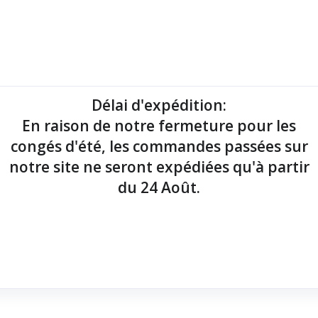
mantes tickets
Imprimantes étiquettes
Lecteurs codes-barres
Délai d'expédition
:
En raison de notre fermeture pour les
point de vente !
congés d'été, les commandes passées sur
notre site ne seront expédiées qu'à partir
du 24 Août.
ernet