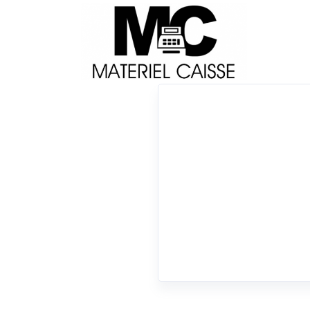
Livraison
Français
Impri
Du matériel de qualité pour équiper votre 
Tiroirs-caisse
x 70 millions de lignes
x Windows - USB & Eth
x Tiroirs-caisse
0 résultats