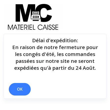
Délai d'expédition
:
En raison de notre fermeture pour
Du matériel de qualité pour équiper votre point de
les congés d'été, les commandes
vente !
passées sur notre site ne seront
expédiées qu'à partir du 24 Août.
x 1 million de coupes
x 1,6 kg
x 10 mt
x 170 mm/sec
x Thermique monochrome
x 2 polices
OK
Filtrer par
0 résultats