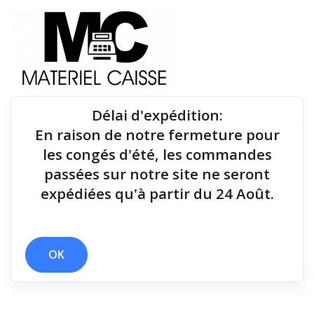
Délai d'expédition
:
En raison de notre fermeture pour
Du matériel de qualité pour équiper votre point de
les congés d'été, les commandes
vente !
passées sur notre site ne seront
expédiées qu'à partir du 24 Août.
Tiroirs-caisse
x 1,5 millions de coupes
x 130 mm
x Tiroirs-caisse
OK
Filtrer par