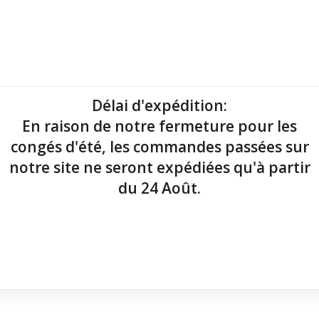
mantes tickets
Imprimantes étiquettes
Lecteurs codes-barres
Délai d'expédition
:
En raison de notre fermeture pour les
point de vente !
congés d'été, les commandes passées sur
notre site ne seront expédiées qu'à partir
du 24 Août.
SB & Ethernet
x 181x186x278