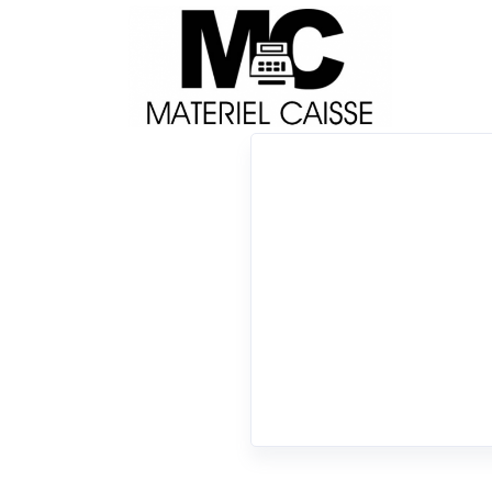
Livraison
Français
Impri
Du matériel de qualité pour équiper votre 
x 1,8 millions de coupes
x 400 g
x Linux - U
0 résultats