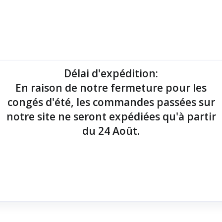
mantes tickets
Imprimantes étiquettes
Lecteurs codes-barres
Délai d'expédition
:
En raison de notre fermeture pour les
point de vente !
congés d'été, les commandes passées sur
notre site ne seront expédiées qu'à partir
du 24 Août.