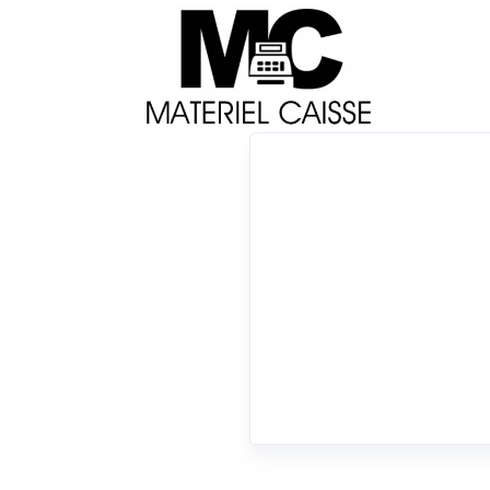
Livraison
Français
Impri
Du matériel de qualité pour équiper votre 
Tiroirs-caisse
x Câble USB
x 10 mt
x Tiroirs-caisse
0 résultats