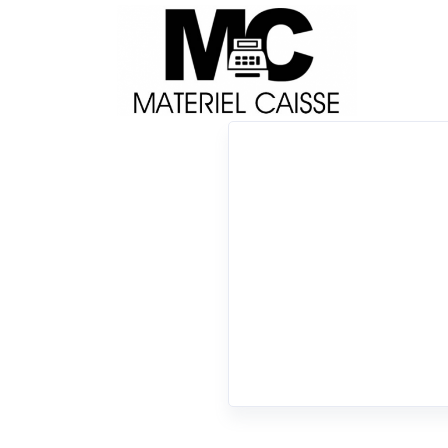
Livraison
Français
Impri
Du matériel de qualité pour équiper votre 
Tiroirs-caisse
x Câble USB
x Windows (vieilles versions uni
x Tiroirs-caisse
0 résultats