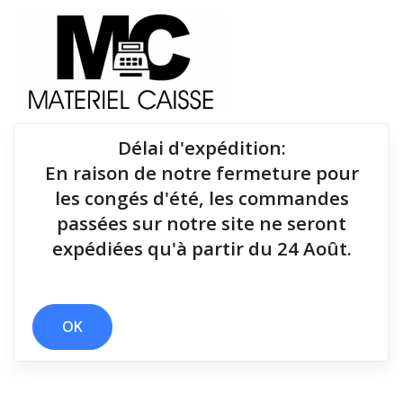
Délai d'expédition
:
En raison de notre fermeture pour
Du matériel de qualité pour équiper votre point de
les congés d'été, les commandes
vente !
passées sur notre site ne seront
expédiées qu'à partir du 24 Août.
x Câble USB
x 100 g
x 12 mois
x 36 mois (hors batterie)
x 127 mm/sec
x Drivers et manuel
x 250 mm/sec
OK
Filtrer par