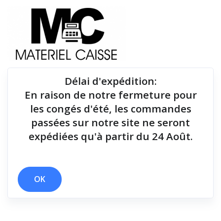
Délai d'expédition
:
En raison de notre fermeture pour
Du matériel de qualité pour équiper votre point de
les congés d'été, les commandes
vente !
passées sur notre site ne seront
expédiées qu'à partir du 24 Août.
Imprimantes tickets
x Kit de fixation mural
x Câble USB
x Thermique monochrome
x 60 mm
OK
x Stylo de nettoyage
x 15 mt
x Apple IOS - Ethernet
x Buzzer
x Echantillon rouleau
x Imprimantes tickets