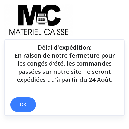
Délai d'expédition
:
En raison de notre fermeture pour
Du matériel de qualité pour équiper votre point de
les congés d'été, les commandes
vente !
passées sur notre site ne seront
expédiées qu'à partir du 24 Août.
Tiroirs-caisse
x 60 mois
x Thermique directe
x Tiroirs-caisse
OK
Filtrer par