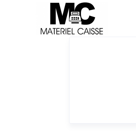
Livraison
Français
Impri
Du matériel de qualité pour équiper votre 
Tiroirs-caisse
x 150x140x200
x Tiroirs-caisse
0 résultats