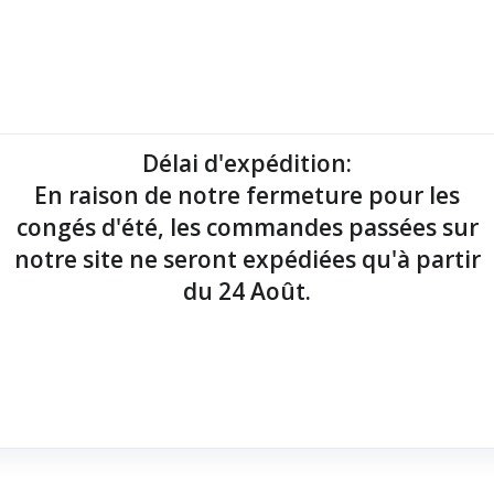
mantes tickets
Imprimantes étiquettes
Lecteurs codes-barres
Délai d'expédition
:
En raison de notre fermeture pour les
point de vente !
congés d'été, les commandes passées sur
notre site ne seront expédiées qu'à partir
du 24 Août.