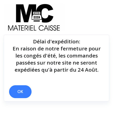
Délai d'expédition
:
En raison de notre fermeture pour
Du matériel de qualité pour équiper votre point de
les congés d'été, les commandes
vente !
passées sur notre site ne seront
expédiées qu'à partir du 24 Août.
x 150x140x200
x 25 cm
x 3 polices
x 1D
x Thermique monochrome
x 2 polices
OK
Filtrer par
0 résultats