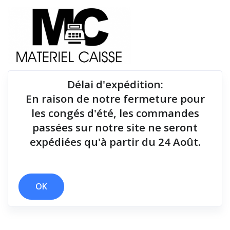
Délai d'expédition
:
En raison de notre fermeture pour
Du matériel de qualité pour équiper votre point de
les congés d'été, les commandes
vente !
passées sur notre site ne seront
expédiées qu'à partir du 24 Août.
Tiroirs-caisse
x 114x125x194
x Tiroirs-caisse
OK
Filtrer par