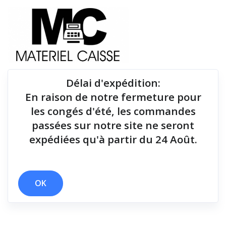
Délai d'expédition
:
En raison de notre fermeture pour
Du matériel de qualité pour équiper votre point de
les congés d'été, les commandes
vente !
passées sur notre site ne seront
expédiées qu'à partir du 24 Août.
x 114x125x194
x 127x127x127
x 125 g
x Série RS232
x USB
OK
Filtrer par
0 résultats