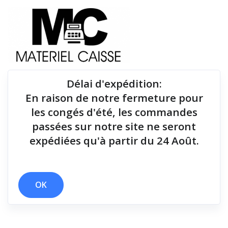
Délai d'expédition
:
En raison de notre fermeture pour
Du matériel de qualité pour équiper votre point de
les congés d'été, les commandes
vente !
passées sur notre site ne seront
expédiées qu'à partir du 24 Août.
Tiroirs-caisse
x 181x186x278
x Tiroirs-caisse
OK
Filtrer par