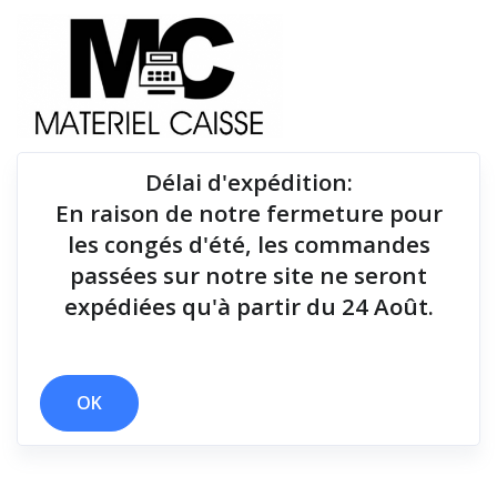
Délai d'expédition
:
En raison de notre fermeture pour
Du matériel de qualité pour équiper votre point de
les congés d'été, les commandes
vente !
passées sur notre site ne seront
expédiées qu'à partir du 24 Août.
Imprimantes tickets
x 1,7 kg
x 60 mm
x 152 mm/sec
x Stylo de nettoyage
x 15 mt
x Apple IOS - Ethernet
x Buzzer
OK
x Echantillon rouleau
x Imprimantes tickets
Filtrer par