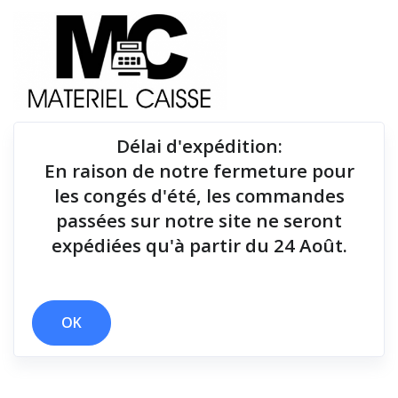
Délai d'expédition
:
En raison de notre fermeture pour
Du matériel de qualité pour équiper votre point de
les congés d'été, les commandes
vente !
passées sur notre site ne seront
expédiées qu'à partir du 24 Août.
Tiroirs-caisse
x 4,4 kg
x 2 polices
x Tiroirs-caisse
OK
Filtrer par