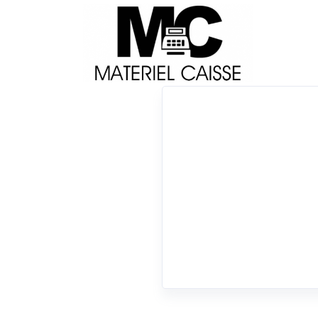
Livraison
Français
Impri
Du matériel de qualité pour équiper votre 
x 96 millions de lignes
x Windows (vieilles ve
x USB
0 résultats