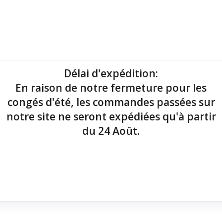
mantes tickets
Imprimantes étiquettes
Lecteurs codes-barres
Délai d'expédition
:
En raison de notre fermeture pour les
point de vente !
congés d'été, les commandes passées sur
notre site ne seront expédiées qu'à partir
du 24 Août.
rsions uniquement)
x 60 mois
x 175 g
x 125 g
x Série RS23