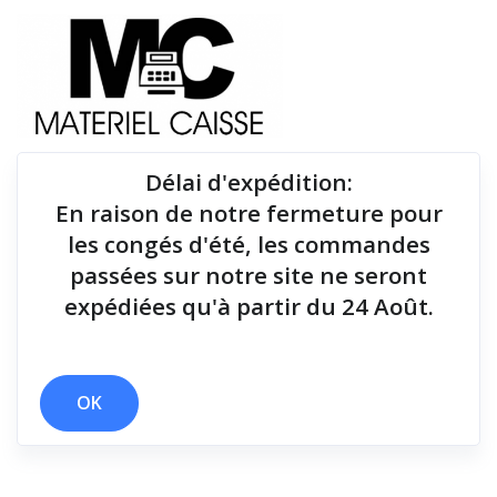
Délai d'expédition
:
En raison de notre fermeture pour
Du matériel de qualité pour équiper votre point de
les congés d'été, les commandes
vente !
passées sur notre site ne seront
expédiées qu'à partir du 24 Août.
x 250 mm/sec
x 3 polices
x 127 mm/sec
x 170 mm/sec
x Thermique monochrome
x 2 polices
OK
Filtrer par
0 résultats