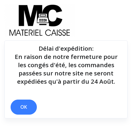
Délai d'expédition
:
En raison de notre fermeture pour
Du matériel de qualité pour équiper votre point de
les congés d'été, les commandes
vente !
passées sur notre site ne seront
expédiées qu'à partir du 24 Août.
Tiroirs-caisse
x ePOS
x Thermique directe
x Tiroirs-caisse
OK
Filtrer par