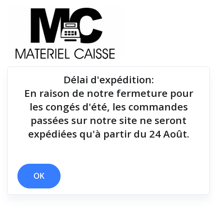
Délai d'expédition
:
En raison de notre fermeture pour
Du matériel de qualité pour équiper votre point de
les congés d'été, les commandes
vente !
passées sur notre site ne seront
expédiées qu'à partir du 24 Août.
Tiroirs-caisse
x 60 mm
x Station d'accueil
x Tiroirs-caisse
OK
Filtrer par