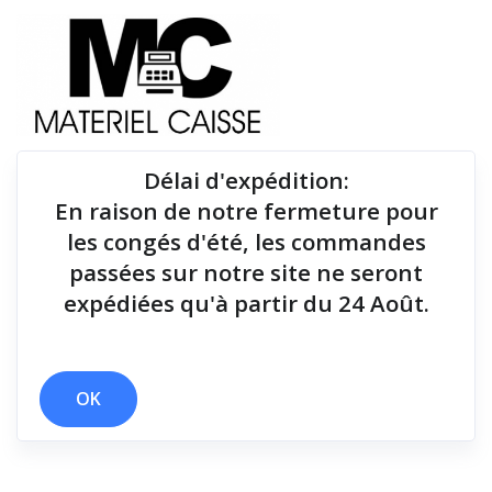
Délai d'expédition
:
En raison de notre fermeture pour
Du matériel de qualité pour équiper votre point de
les congés d'été, les commandes
vente !
passées sur notre site ne seront
expédiées qu'à partir du 24 Août.
Tiroirs-caisse
x 60 mm
x Windows - USB, Ethernet & Bluetooth
x Thermique directe
x Echantillon rouleau
OK
x Tiroirs-caisse
Filtrer par