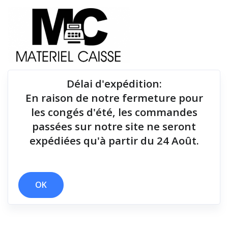
Délai d'expédition
:
En raison de notre fermeture pour
Du matériel de qualité pour équiper votre point de
les congés d'été, les commandes
vente !
passées sur notre site ne seront
expédiées qu'à partir du 24 Août.
x 130 mm
x Android - Ethernet
x 127 mm/sec
x 170 mm/sec
x Thermique monochrome
x 2 polices
OK
Filtrer par
0 résultats