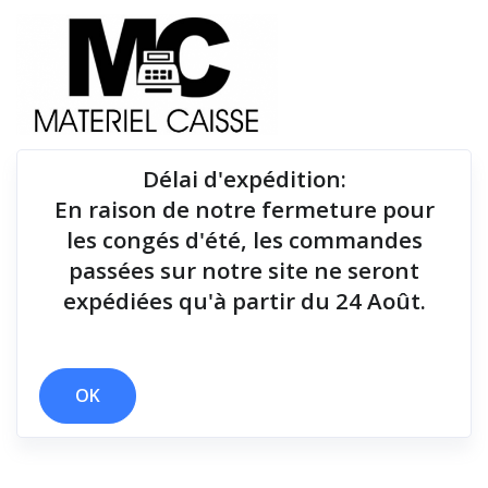
Délai d'expédition
:
En raison de notre fermeture pour
Du matériel de qualité pour équiper votre point de
les congés d'été, les commandes
vente !
passées sur notre site ne seront
expédiées qu'à partir du 24 Août.
Tiroirs-caisse
x 127 mm
x Android
x Tiroirs-caisse
OK
Filtrer par