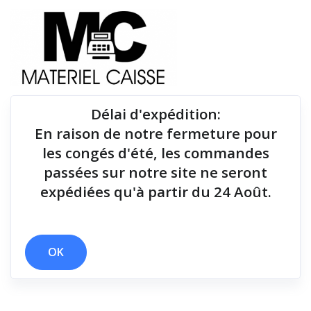
Délai d'expédition
:
En raison de notre fermeture pour
Du matériel de qualité pour équiper votre point de
les congés d'été, les commandes
vente !
passées sur notre site ne seront
expédiées qu'à partir du 24 Août.
Tiroirs-caisse
x 127 mm
x Kit de fixation mural
x Tiroirs-caisse
OK
Filtrer par