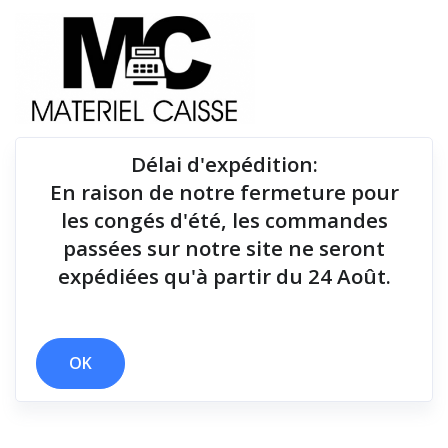
Délai d'expédition
:
En raison de notre fermeture pour
Du matériel de qualité pour équiper votre point de
les congés d'été, les commandes
vente !
passées sur notre site ne seront
expédiées qu'à partir du 24 Août.
x 152x171x210
x 36 mois (hors batterie)
x 127 mm/sec
x Drivers et manuel
x 250 mm/sec
OK
Filtrer par
0 résultats