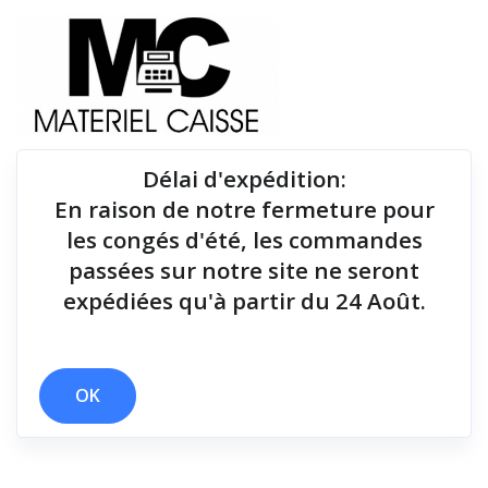
Délai d'expédition
:
En raison de notre fermeture pour
Du matériel de qualité pour équiper votre point de
les congés d'été, les commandes
vente !
passées sur notre site ne seront
expédiées qu'à partir du 24 Août.
Tiroirs-caisse
x 277x242x432
x 114 cm
x Tiroirs-caisse
OK
Filtrer par