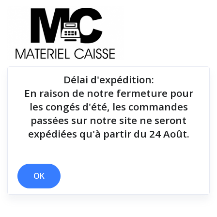
Délai d'expédition
:
En raison de notre fermeture pour
Du matériel de qualité pour équiper votre point de
les congés d'été, les commandes
vente !
passées sur notre site ne seront
expédiées qu'à partir du 24 Août.
Tiroirs-caisse
x Tiroirs-caisse
OK
Filtrer par
3 résultats