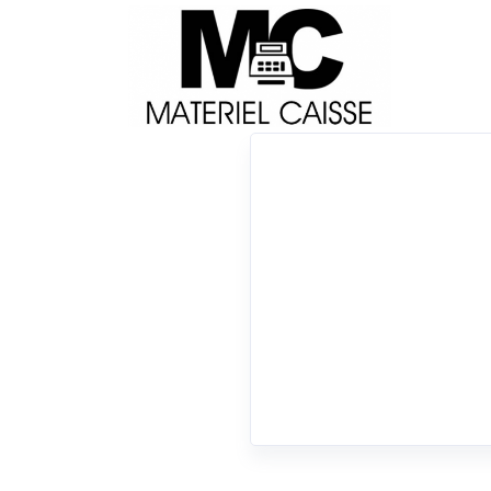
Livraison
Français
Impri
Du matériel de qualité pour équiper votre 
Tiroirs-