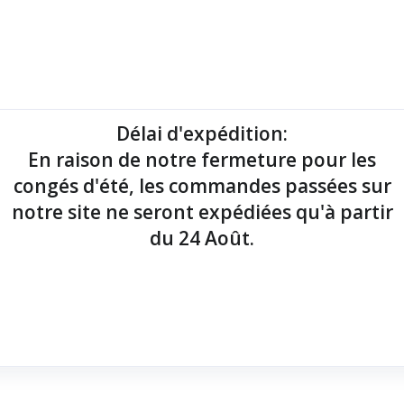
mantes tickets
Imprimantes étiquettes
Lecteurs codes-barres
Délai d'expédition
:
En raison de notre fermeture pour les
point de vente !
congés d'été, les commandes passées sur
notre site ne seront expédiées qu'à partir
du 24 Août.